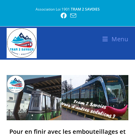
Skip
Association Loi 1901
TRAM 2 SAVOIES
to
content
Menu
Pour en finir avec les embouteillages et